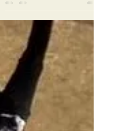
爆發整體力 隨心所欲 拳無拳、意無意，無意之中是
真意，要做到“不加思索” 省力 意拳的直拳雖名為直
拳，但實際的出拳軌跡是一個扁長的橢圓形，像單
車鏈的運行軌道或鳥瞰田徑場跑道的軌跡。初練拳
可打大圈，拳由打一個由鼻尖至肚臍的大圈...