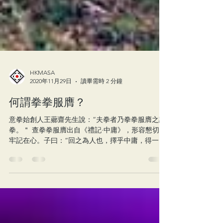
HKMASA
2020年11月29日
讀畢需時 2 分鐘
何謂拳拳服膺？
意拳始創人王薌齋先生說：“夫拳者乃拳拳服膺之謂
拳。＂ 查拳拳服膺出自《禮記·中庸》，形容懇切地
牢記在心。子曰：“回之為人也，擇乎中庸，得一
善，則拳拳服膺而弗失之矣。＂孔子的意思是， 顏
回為人處事，能擇中庸之道，但凡了解一樣好的道
理後，便將其緊抱於胸，牢記在心，不會丢失。...