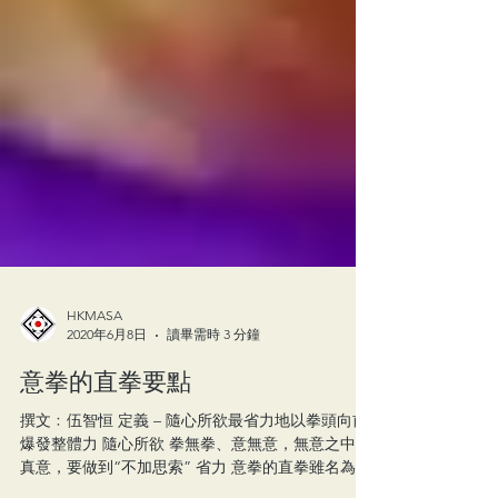
HKMASA
2020年6月8日
讀畢需時 3 分鐘
意拳的直拳要點
撰文﹕伍智恒 定義 – 隨心所欲最省力地以拳頭向前