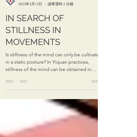
HKMASA
2023年3月12日
讀畢需時 2 分鐘
IN SEARCH OF
STILLNESS IN
MOVEMENTS
Is stillness of the mind can only be cultivated
in a static posture? In Yiquan practices,
stillness of the mind can be obtained in
static...