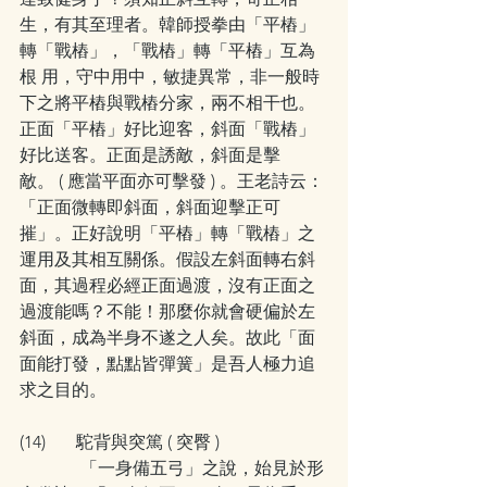
生，有其至理者。韓師授拳由「平樁」
轉「戰樁」，「戰樁」轉「平樁」互為
根 用，守中用中，敏捷異常，非一般時
下之將平樁與戰樁分家，兩不相干也。
正面「平樁」好比迎客，斜面「戰樁」
好比送客。正面是誘敵，斜面是擊
敵。 ( 應當平面亦可擊發 ) 。王老詩云：
「正面微轉即斜面，斜面迎擊正可
摧」。正好說明「平樁」轉「戰樁」之
運用及其相互關係。假設左斜面轉右斜
面，其過程必經正面過渡，沒有正面之
過渡能嗎？不能！那麼你就會硬偏於左
斜面，成為半身不遂之人矣。故此「面
面能打發，點點皆彈簧」是吾人極力追
求之目的。
(14)       駝背與突篤 ( 突臀 )
              「一身備五弓」之說，始見於形