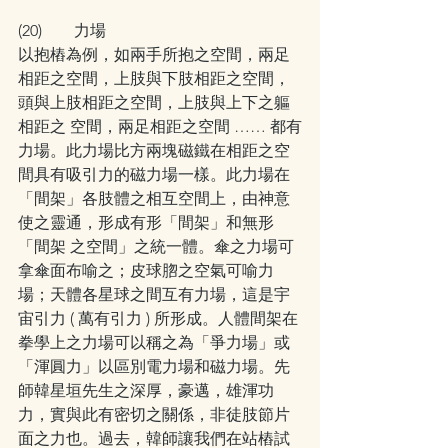
(20)        力場
以抱樁為例，如兩手所抱之空間，兩足
相距之空間，上肢與下肢相距之空間，
頭與上肢相距之空間，上肢與上下之軀
相距之 空間，兩足相距之空間 …… 都有
力場。此力場比方兩塊磁鐵在相距之空
間具有吸引力的磁力場一樣。此力場在
「間架」各肢體之相互空間上，由神意
使之靈通，形成有形「間架」和無形
「間架 之空間」之統一體。傘之力場可
拿傘面布喻之；皮球脗之空氣可喻力
場；天體各星球之間互有力場，這是宇
宙引力 ( 萬有引力 ) 所形成。人體間架在
拳學上之力場可以稱之為「爭力場」或
「渾圓力」以區別電力場和磁力場。先
師韓星垣先生之深厚，豪邁，雄渾功
力，實與此有密切之關係，非徒肢節片
面之力也。過去，韓師讓我們在站樁試