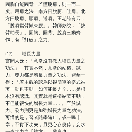
圓胸自能圓背，若懂脫肩，則一而二
矣。用肩之法，南方曰脫膊、吐肩。北
方曰脫肩、順肩、送肩。王老詩有云：
「脫肩鬆臂懶束腰」。韓師亦說：「拔
臂助長」。圓胸、圓背、脫肩三動齊
作，有「打破」之力。
(17)        增長力量
嘗聞人云：「意拳沒有教人增長力量之
功法」。其實不然，意拳的站樁、試
力、發力都是增長力量之功法。習拳一
得：「若主觀的認為以很簡單的姿式站
著一動也不動，如何能長力？……是根
本沒有認識。其實就是這樣站著不動，
不但能很快的增長力量……。至於試
力、發力則更是加強增長力量之功法。
可惜的是，習者隨學隨止，或一曝十
寒，不肯下功夫，且更心存僥倖，妄求
一夜大力之「神方」，難言也！