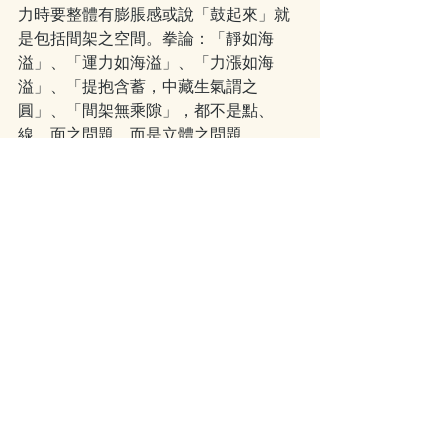
力時要整體有膨脹感或說「鼓起來」就
是包括間架之空間。拳論：「靜如海
溢」、「運力如海溢」、「力漲如海
溢」、「提抱含蓄，中藏生氣謂之
圓」、「間架無乘隙」，都不是點、
線、面之問題，而是立體之問題。  
(21)      抱球之意義
假借抱球之說，不單是不要讓球丟了和
不要弄癟了球那麼簡單，其主要意義在
於：
•  (一) 規範間架使之定形。
•  (二) 鬆而不懈，緊而不僵。
•  (三) 外方內圓，中藏生氣。
•  (四) 撐抱圓滿，體認漲力。
• (五) 求不動達致生生不已之動 ……。
(22)       簡單之鬆胯法
問：胯怎樣子才算鬆？ 答：坐在椅子上