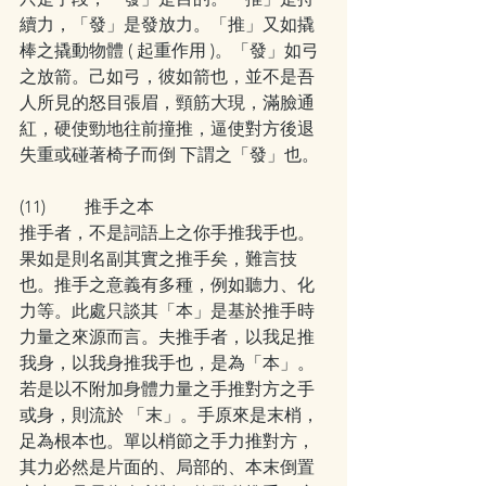
續力，「發」是發放力。「推」又如撬
棒之撬動物體 ( 起重作用 )。「發」如弓
之放箭。己如弓，彼如箭也，並不是吾
人所見的怒目張眉，頸筋大現，滿臉通
紅，硬使勁地往前撞推，逼使對方後退
失重或碰著椅子而倒 下謂之「發」也。
(11)         推手之本
推手者，不是詞語上之你手推我手也。
果如是則名副其實之推手矣，難言技
也。推手之意義有多種，例如聽力、化
力等。此處只談其「本」是基於推手時
力量之來源而言。夫推手者，以我足推
我身，以我身推我手也，是為「本」。
若是以不附加身體力量之手推對方之手
或身，則流於 「末」。手原來是末梢，
足為根本也。單以梢節之手力推對方，
其力必然是片面的、局部的、本末倒置