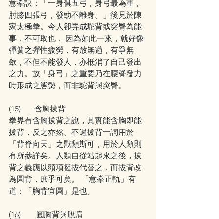
意拳訣：「一身俱五弓，身弓最為重，
肘膝四張弓，發勁不離身。」後見於陳
家太極拳。今人卻弄成駝背或突臀為能
事，不可取也， 因為如此一來，就好像
彈簧之彈性疲勞，有放無遒，有爭無
歛，不但不能發人，亦抵消了自己發出
之力。故「身弓」之重要乃在腰脊發力
時形成之態勢，而非駝背與突臀。
(15)       含胸拔背
拳界有含胸拔背之說，其實能含胸即能
拔背，反之亦然。不過拔背一詞用於
「背脊向天」之獸類斯可，用於人類則
有所參詳矣。人類自從站起來之後，拔
背之義應以頭項挺拔代替之，而拔背改
為圓背，庶乎可矣。 「意拳正軌」有
道：「胸背宜圓」是也。
(16)        圓胸背與脫肩