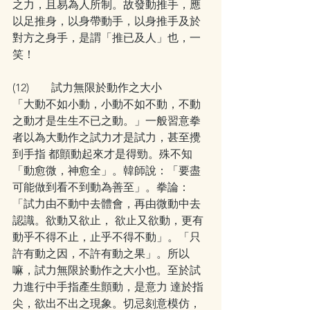
之力，且易為人所制。故發動推手，應
以足推身，以身帶動手，以身推手及於
對方之身手，是謂「推已及人」也，一
笑！
(12)        試力無限於動作之大小
「大動不如小動，小動不如不動，不動
之動才是生生不已之動。」一般習意拳
者以為大動作之試力才是試力，甚至攪
到手指 都顫動起來才是得勁。殊不知
「動愈微，神愈全」。韓師說：「要盡
可能做到看不到動為善至」。拳論：
「試力由不動中去體會，再由微動中去
認識。欲動又欲止， 欲止又欲動，更有
動乎不得不止，止乎不得不動」。「只
許有動之因，不許有動之果」。所以
嘛，試力無限於動作之大小也。至於試
力進行中手指產生顫動，是意力 達於指
尖，欲出不出之現象。切忌刻意模仿，