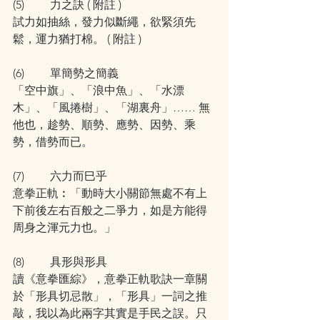
(5)         力之訣 ( 附註 )
試力如抽絲，發力似斷繩，欲緊須先
鬆，運力猶打棉。 ( 附註 )
(6)         單簡勢之簡義
「空中旗」、「浪中魚」、「水漂
木」、「風捲樹」、「湖裏舟」…… 無
他也，趁勢、順勢、應勢、因勢、乘
勢，借勢而已。
(7)         六力而巳乎
意拳正軌︰「動時大小關節無處不有上
下前後左右百般之二爭力，如是方能得
周身之渾元力也。」
(8)         具形與形具
讀《意拳匯綜》，意拳正軌歌訣一章關
於「形具切忌散」，「形具」一詞之推
敲，我以為此兩字其實是手民之誤。只