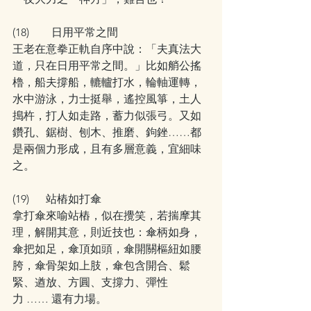
(18)        日用平常之間
王老在意拳正軌自序中說：「夫真法大
道，只在日用平常之間。」比如艄公搖
櫓，船夫撐船，轆轤打水，輪軸運轉，
水中游泳，力士挺舉，遙控風箏，土人
搗杵，打人如走路，蓄力似張弓。又如
鑽孔、鋸樹、刨木、推磨、鉤銼……都
是兩個力形成，且有多層意義，宜細味
之。
(19)      站樁如打傘
拿打傘來喻站樁，似在攪笑，若揣摩其
理，解開其意，則近技也：傘柄如身，
傘把如足，傘頂如頭，傘開關樞紐如腰
胯，傘骨架如上肢，傘包含開合、鬆
緊、遒放、方圓、支撐力、彈性
力 …… 還有力場。