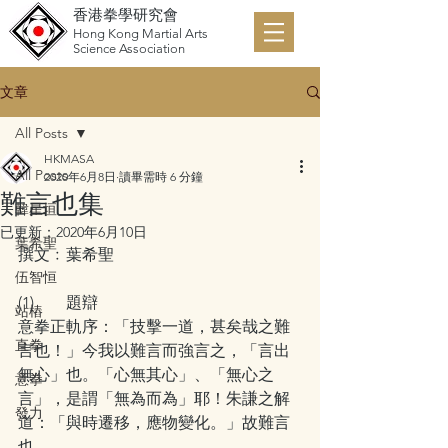
香港拳學研究會
Hong Kong Martial Arts
Science Association
文章
All Posts
HKMASA
All Posts
2020年6月8日
讀畢需時 6 分鐘
難言也集
韓星垣
已更新：
2020年6月10日
葉希聖
撰文﹕葉希聖
伍智恒
(1)        題辯
站樁
意拳正軌序：「技擊一道，甚矣哉之難
直拳
言也！」今我以難言而強言之，「言出
無心」也。「心無其心」、「無心之
意拳
言」，是謂「無為而為」耶！朱謙之解
發力
道：「與時遷移，應物變化。」故難言
也。