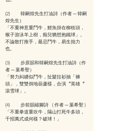
(2)         韓嗣煌先生打油詩（作者 ─ 韓嗣
煌先生）
「不重神意重鬥牛，鯉魚掛在柳枝頭，
猴子游泳羊上樹，痴兒猶想抱鐵球」。
不論散打推手，最忌鬥牛，易生拙力
也。
(3)         步原韻和韓嗣煌先生打油詩（作
者 ─ 葉希聖）
「努力糾纏似鬥牛，扯髮拉衫抽「褲
頭」，雙雙倒地葫蘆樣，合演〝英雄〞
滾雪球」。
(4)         步前韻縮腳詩   ( 作者 ─ 葉希聖 )
「不重拳道重吹牛，隔山打死牛多頭，
千招萬式成何樣？破球！」