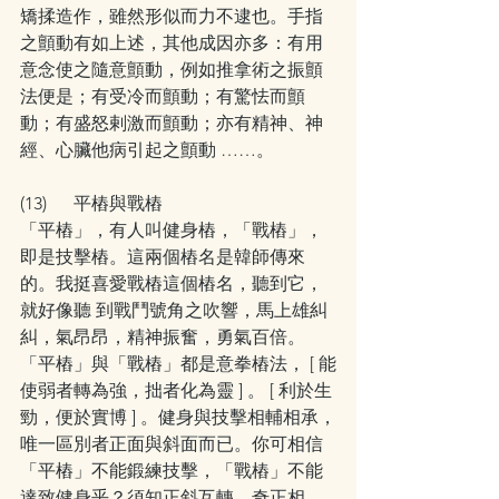
矯揉造作，雖然形似而力不逮也。手指
之顫動有如上述，其他成因亦多：有用
意念使之隨意顫動，例如推拿術之振顫
法便是；有受冷而顫動；有驚怯而顫
動；有盛怒剌激而顫動；亦有精神、神
經、心臟他病引起之顫動 ……。
(13)      平樁與戰樁   
「平樁」，有人叫健身樁，「戰樁」，
即是技擊樁。這兩個樁名是韓師傳來
的。我挺喜愛戰樁這個樁名，聽到它，
就好像聽 到戰鬥號角之吹響，馬上雄糾
糾，氣昂昂，精神振奮，勇氣百倍。
「平樁」與「戰樁」都是意拳樁法， [ 能
使弱者轉為強，拙者化為靈 ] 。 [ 利於生
勁，便於實博 ] 。健身與技擊相輔相承，
唯一區別者正面與斜面而已。你可相信
「平樁」不能鍛練技擊，「戰樁」不能
達致健身乎？須知正斜互轉，奇正相