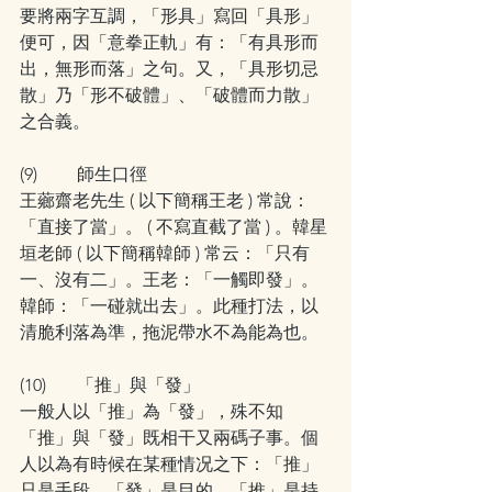
要將兩字互調，「形具」寫回「具形」
便可，因「意拳正軌」有：「有具形而
出，無形而落」之句。又，「具形切忌
散」乃「形不破體」、「破體而力散」
之合義。
(9)         師生口徑
王薌齋老先生 ( 以下簡稱王老 ) 常說：
「直接了當」。 ( 不寫直截了當 ) 。韓星
垣老師 ( 以下簡稱韓師 ) 常云：「只有
一、沒有二」。王老：「一觸即發」。
韓師：「一碰就出去」。此種打法，以
清脆利落為準，拖泥帶水不為能為也。
(10)       「推」與「發」
一般人以「推」為「發」，殊不知
「推」與「發」既相干又兩碼子事。個
人以為有時候在某種情况之下：「推」
只是手段，「發」是目的。「推」是持