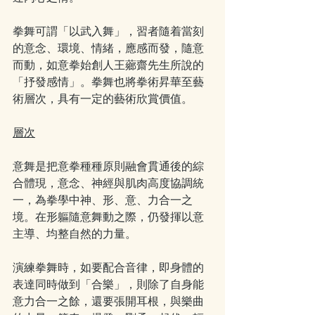
拳舞可謂「以武入舞」，習者隨着當刻
的意念、環境、情緒，應感而發，隨意
而動，如意拳始創人王薌齋先生所說的
「抒發感情」。拳舞也將拳術昇華至藝
術層次，具有一定的藝術欣賞價值。
層次
意舞是把意拳種種原則融會貫通後的綜
合體現，意念、神經與肌肉高度協調統
一，為拳學中神、形、意、力合一之
境。在形軀隨意舞動之際，仍發揮以意
主導、均整自然的力量。
演練拳舞時，如要配合音律，即身體的
表達同時做到「合樂」，則除了自身能
意力合一之餘，還要張開耳根，與樂曲