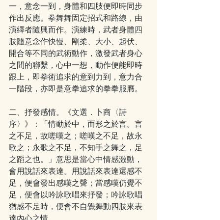
一，意念一到，身體和四肢便即時同步
作出反應。拳舞舞固定招式和路線，由
演繹者隨興而作。演練時，武者身體四
肢隨意念作快慢、剛柔、大小、起伏、
開合等不同的武術動作，激發武者身心
之間的聯繫，心中一想，動作便能即時
跟上，即拳術追求的意到力到，意力合
一階段，亦即是意拳追求的拳拳服膺。
二、抒發感情。《文選．卜商〈詩
序〉》：「情動於中，而形之於言。言
之不足，故嗟嘆之；嗟嘆之不足，故永
歌之；永歌之不足，不知手之舞之，足
之蹈之也。」意思是當心中情感激動，
會用說話來表達。用說話來表達還感不
足，便會發出感嘆之聲；當感嘆仍覺不
足，便會以吟詠歌唱來抒發；吟詠歌唱
猶感不足時，便會不自覺舞動四肢來表
達內心之情。