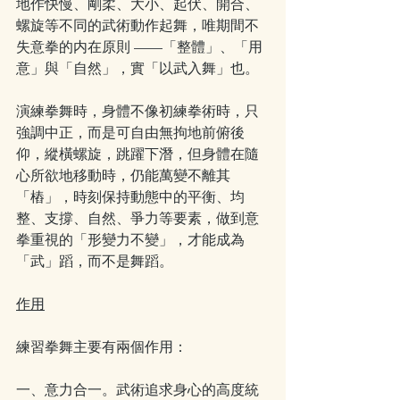
地作快慢、剛柔、大小、起伏、開合、
螺旋等不同的武術動作起舞，唯期間不
失意拳的内在原則 ——「整體」、「用
意」與「自然」，實「以武入舞」也。
演練拳舞時，身體不像初練拳術時，只
強調中正，而是可自由無拘地前俯後
仰，縱橫螺旋，跳躍下潛，但身體在隨
心所欲地移動時，仍能萬變不離其
「樁」，時刻保持動態中的平衡、均
整、支撐、自然、爭力等要素，做到意
拳重視的「形變力不變」，才能成為
「武」蹈，而不是舞蹈。
作用
練習拳舞主要有兩個作用：
一、意力合一。武術追求身心的高度統