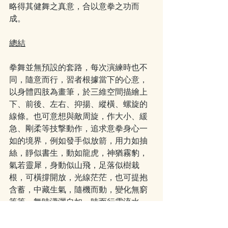
略得其健舞之真意，合以意拳之功而
成。
總結
拳舞並無預設的套路，每次演練時也不
同，隨意而行，習者根據當下的心意，
以身體四肢為畫筆，於三維空間描繪上
下、前後、左右、抑揚、縱橫、螺旋的
線條。也可意想與敵周旋，作大小、緩
急、剛柔等技撃動作，追求意拳身心一
如的境界，例如發手似放箭，用力如抽
絲，靜似書生，動如龍虎，神猶霧豹，
氣若靈犀，身動似山飛，足落似樹栽
根，可橫撐開放，光線茫茫，也可提抱
含蓄，中藏生氣，隨機而動，變化無窮
等等。舞時瀟灑自如，時而行雲流水，
又忽如火藥爆發，體現意拳的渾元爭力
和自由無拘的身心狀態。