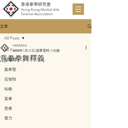
香港拳學研究會
Hong Kong Martial Arts
Science Association
文章
All Posts
HKMASA
All Posts
2023年1月31日
讀畢需時 3 分鐘
意拳拳舞釋義
韓星垣
葉希聖
伍智恒
站樁
直拳
意拳
發力