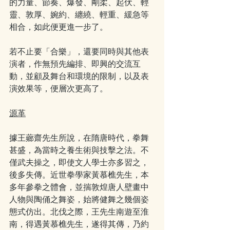
的力量、節奏、爆發、剛柔、起伏、輕
靈、敦厚、婉約、纏繞、輕重、緩急等
相合，如此便更進一步了。
若不止要「合樂」，還要同時與其他表
演者，作無預先編排、即興的交流互
動，並顧及舞台和環境的限制，以及表
演效果等，便層次更高了。
源革
據王薌齋先生所說，在隋唐時代，拳舞
甚盛，為當時之養生術與技擊之法。不
僅武夫操之，即使文人學士亦多習之，
後多失傳。近世拳學家黃慕樵先生，本
多年參拳之體會，並揣敦煌唐人壁畫中
人物與陶俑之舞姿，始將健舞之幾個姿
態式仿出。北伐之際，王先生南遊至淮
南，得遇黃慕樵先生，遂得其傳，乃約