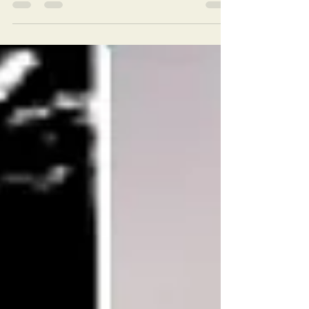
真意，要做到“不加思索” 省力 意拳的直拳雖名為直
拳，但實際的出拳軌跡是一個扁長的橢圓形，像單
車鏈的運行軌道或鳥瞰田徑場跑道的軌跡。初練拳
可打大圈，拳由打一個由鼻尖至肚臍的大圈...