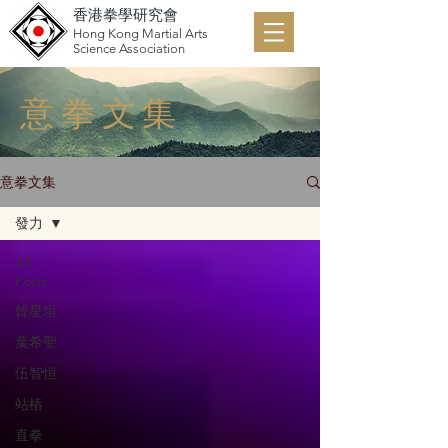
香港拳學研究會
Hong Kong Martial Arts
Science Association
意拳文集
意拳文集
發力
All
Posts
韓星垣
葉希聖
伍智恒
站樁
直拳