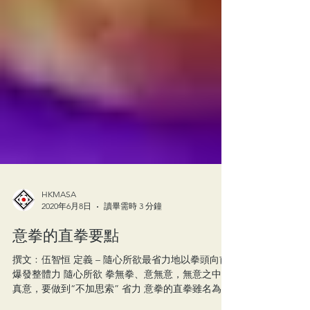
HKMASA
2020年6月8日
讀畢需時 3 分鐘
意拳的直拳要點
撰文﹕伍智恒 定義 – 隨心所欲最省力地以拳頭向前
爆發整體力 隨心所欲 拳無拳、意無意，無意之中是